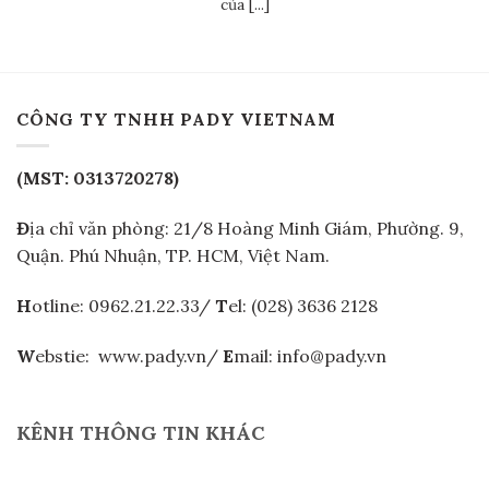
của [...]
CÔNG TY TNHH PADY VIETNAM
(MST: 0313720278)
Đ
ịa chỉ văn phòng: 21/8 Hoàng Minh Giám, Phường. 9,
Quận. Phú Nhuận, TP. HCM, Việt Nam.
H
otline: 0962.21.22.33/
T
el: (028) 3636 2128
W
ebstie: www.pady.vn/
E
mail: info@pady.vn
KÊNH THÔNG TIN KHÁC