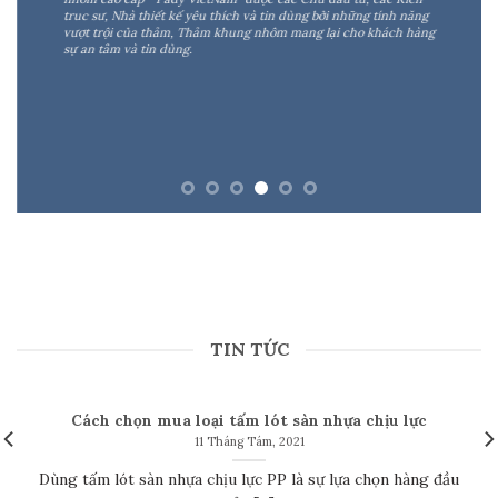
truc sư, Nhà thiết kế yêu thích và tin dùng bởi những tính năng
vượt trội của thảm, Thảm khung nhôm mang lại cho khách hàng
sự an tâm và tin dùng.
TIN TỨC
Cách chọn mua loại tấm lót sàn nhựa chịu lực
11 Tháng Tám, 2021
Dùng tấm lót sàn nhựa chịu lực PP là sự lựa chọn hàng đầu