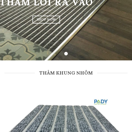
THẢM LỐI RA VÀO
SHOP NOW
THẢM KHUNG NHÔM