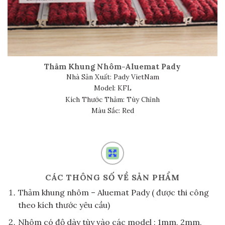
Thảm Khung Nhôm-Aluemat Pady
Nhà Sản Xuất: Pady VietNam
Model: KFL
Kích Thước Thảm: Tùy Chỉnh
Màu Sắc: Red
CÁC THÔNG SỐ VỀ SẢN PHẨM
Thảm khung nhôm – Aluemat Pady ( được thi công
theo kích thước yêu cầu)
Nhôm có độ dày tùy vào các model : 1mm, 2mm,