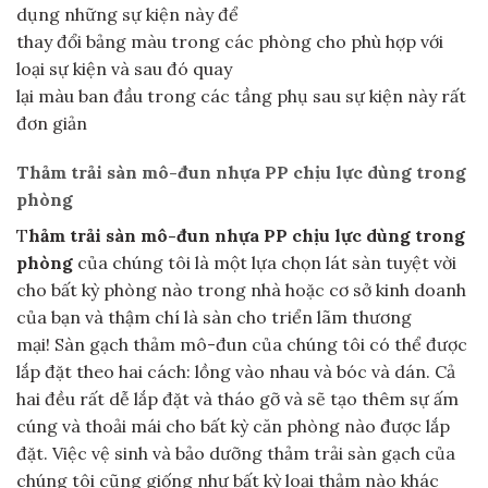
dụng những sự kiện này để
thay đổi bảng màu trong các phòng cho phù hợp với
loại sự kiện và sau đó quay
lại màu ban đầu trong các tầng phụ sau sự kiện này rất
đơn giản
T
hảm trải sàn mô-đun nhựa PP chịu lực dùng trong
phòng
T
hảm trải sàn mô-đun nhựa PP chịu lực dùng trong
phòng
của chúng tôi là một lựa chọn lát sàn tuyệt vời
cho bất kỳ phòng nào trong nhà hoặc cơ sở kinh doanh
của bạn và thậm chí là sàn cho triển lãm thương
mại! Sàn gạch thảm mô-đun của chúng tôi có thể được
lắp đặt theo hai cách: lồng vào nhau và bóc và dán. Cả
hai đều rất dễ lắp đặt và tháo gỡ và sẽ tạo thêm sự ấm
cúng và thoải mái cho bất kỳ căn phòng nào được lắp
đặt. Việc vệ sinh và bảo dưỡng thảm trải sàn gạch của
chúng tôi cũng giống như bất kỳ loại thảm nào khác