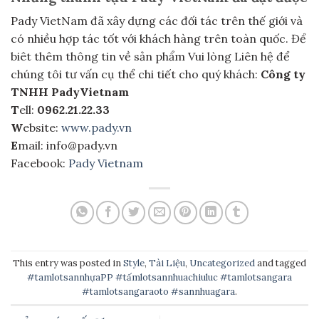
Pady VietNam đã xây dựng các đối tác trên thế giới và
có nhiều hợp tác tốt với khách hàng trên toàn quốc. Để
biêt thêm thông tin về sản phẩm Vui lòng Liên hệ để
chúng tôi tư vấn cụ thể chi tiết cho quý khách:
Công ty
TNHH PadyVietnam
T
ell:
0962.21.22.33
W
ebsite:
www.pady.vn
E
mail: info@pady.vn
Facebook:
Pady Vietnam
This entry was posted in
Style
,
Tài Liệu
,
Uncategorized
and tagged
#tamlotsannhựaPP #tấmlotsannhuachiuluc #tamlotsangara
#tamlotsangaraoto #sannhuagara
.