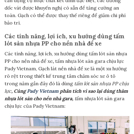
cần dụng cụ hoặc chất kết dính đặc biệt, các đường
dốc vát được khuyến nghị có sẵn để tăng cường an
toàn. Gạch có thể được thay thế riêng để giảm chi phí
bảo trì.
Các tính năng, lợi ích, xu hướng dùng tấm
lót sàn nhựa PP cho nền nhà để xe
Các tính năng, lợi ích, xu hướng dùng tấm lót sàn nhựa
PP cho nền nhà để xe
,
tấm nhựa lót sàn gara chịu lực
Pady Vietnam, Gạch lát nền nhà để xe là một xu hướng
rõ rệt trong thiết kế trung tâm chăm sóc xe ô tô
trong năm gần đây đó là dùng
tấm lót sàn nhựa PP chịu
lực
, Cùng
Pady Vietnam
phân tích vì sao lại dùng thảm
nhựa lót sàn cho nền nhà gara,
t
ấm nhựa lót sàn gara
chịu lực của Pady Vietnam: