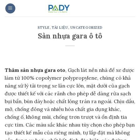
Skip
to
content
STYLE
,
TÀI LIỆU
,
UNCATEGORIZED
Sàn nhựa gara ô tô
Thảm sàn nhựa gara oto
, Gạch lát nền nhà để xe được
làm từ 100% copolymer polypropylene, chúng có khả
năng xử lý tải trọng xe lăn cực lớn, mặt dưới của gạch
được thiết kế với các rãnh cho phép dễ dàng rửa sạch
bụi bẩn, bùn dày hoặc chất lỏng tràn ra ngoài. Chịu dầu,
mỡ, chống đông và nhiều hóa chất gia dụng khác,
chống ố, không mùi, chống trơn trượt và ổn định tia
cực tím. Các màu sắc khác nhau tùy chọn cho phép bạn
tạo thiết kế mẫu của riêng mình, tự lắp đặt mà không