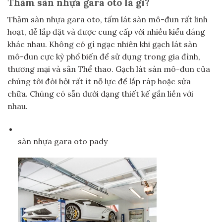
Thảm sàn nhựa gara oto là gì?
Thảm sàn nhựa gara oto, tấm
lát sàn mô-đun rất linh
hoạt, dễ lắp đặt và được cung cấp với nhiều kiểu dáng
khác nhau. Không có gì ngạc nhiên khi gạch lát sàn
mô-đun cực kỳ phổ biến để sử dụng trong gia đình,
thương mại và sân Thể thao. Gạch lát sàn mô-đun của
chúng tôi đòi hỏi rất ít nỗ lực để lắp ráp hoặc sửa
chữa. Chúng có sẵn dưới dạng thiết kế gắn liền với
nhau.
sàn nhựa gara oto pady