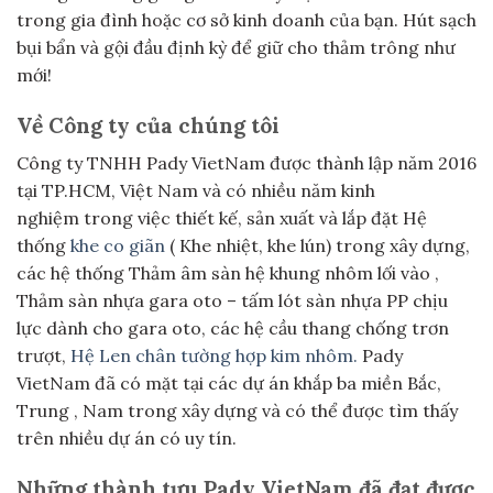
trong gia đình hoặc cơ sở kinh doanh của bạn. Hút sạch
bụi bẩn và gội đầu định kỳ để giữ cho thảm trông như
mới!
Về Công ty của chúng tôi
Công ty TNHH Pady VietNam được thành lập năm 2016
tại TP.HCM, Việt Nam và có nhiều năm kinh
nghiệm trong việc thiết kế, sản xuất và lắp đặt Hệ
thống
khe co giãn
( Khe nhiệt, khe lún) trong xây dựng,
các hệ thống Thảm âm sàn hệ khung nhôm lối vào ,
Thảm sàn nhựa gara oto – tấm lót sàn nhựa PP chịu
lực dành cho gara oto, các hệ cầu thang chống trơn
trượt,
Hệ Len chân tường hợp kim nhôm.
Pady
VietNam đã có mặt tại các dự án khắp ba miền Bắc,
Trung , Nam trong xây dựng và có thể được tìm thấy
trên nhiều dự án có uy tín.
Những thành tựu Pady VietNam đã đạt được