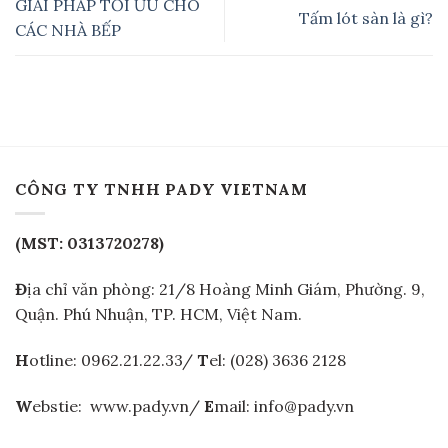
GIẢI PHÁP TỐI ƯU CHO
Tấm lót sàn là gì?
CÁC NHÀ BẾP
CÔNG TY TNHH PADY VIETNAM
(MST: 0313720278)
Đ
ịa chỉ văn phòng: 21/8 Hoàng Minh Giám, Phường. 9,
Quận. Phú Nhuận, TP. HCM, Việt Nam.
H
otline: 0962.21.22.33/
T
el: (028) 3636 2128
W
ebstie: www.pady.vn/
E
mail: info@pady.vn