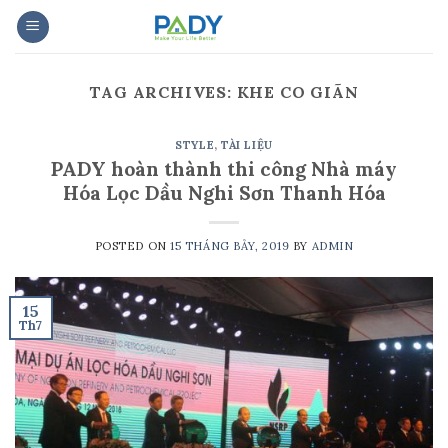
Skip
to
content
TAG ARCHIVES:
KHE CO GIÃN
STYLE
,
TÀI LIỆU
PADY hoàn thành thi công Nhà máy
Hóa Lọc Dầu Nghi Sơn Thanh Hóa
POSTED ON
15 THÁNG BẢY, 2019
BY
ADMIN
15
Th7