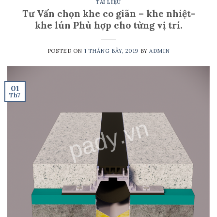
TÀI LIỆU
Tư Vấn chọn khe co giãn – khe nhiệt-
khe lún Phù hợp cho từng vị trí.
POSTED ON
1 THÁNG BẢY, 2019
BY
ADMIN
01
Th7