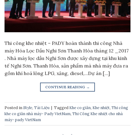
Thi công khe nhiệt – PADY hoàn thành thi công Nhà
máy Hóa Lọc Dầu Nghi Sơn Thanh Hóa tháng 12 _2017
. Nhà máy lọc dầu Nghi Sơn được xây dựng tại khu kinh
tế Nghi Sơn. Thanh Hóa, sản phẩm mà nhà máy đưa ra
gồm khí hoá lỏng LPG, xăng, diesel,…Dự án […]
CONTINUE READING
→
Posted in
Style
,
Tài Liệu
|
Tagged
Khe co giãn
,
Khe nhiệt
,
Thi công
khe co giãn nhà máy- Pady VietNam
,
Thi Công Khe nhiệt cho nhà
máy- pady VietNam