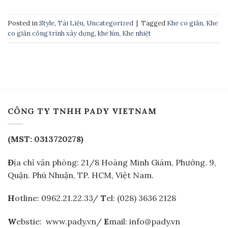
Posted in
Style
,
Tài Liệu
,
Uncategorized
|
Tagged
Khe co giãn
,
Khe
co giãn công trình xây dựng
,
khe lún
,
Khe nhiệt
CÔNG TY TNHH PADY VIETNAM
(MST: 0313720278)
Đ
ịa chỉ văn phòng: 21/8 Hoàng Minh Giám, Phường. 9,
Quận. Phú Nhuận, TP. HCM, Việt Nam.
H
otline: 0962.21.22.33/
T
el: (028) 3636 2128
W
ebstie: www.pady.vn/
E
mail: info@pady.vn