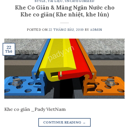
STYLE
,
TÀI LIỆU
,
UNCATEGORIZED
Khe Co Giãn & Màng Ngăn Nước cho
Khe co giãn( Khe nhiệt, khe lún)
POSTED ON
22 THÁNG SÁU, 2019
BY
ADMIN
22
Th6
Khe co giãn _Pady VietNam
CONTINUE READING
→