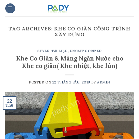
Skip
to
content
TAG ARCHIVES:
KHE CO GIÃN CÔNG TRÌNH
XÂY DỰNG
STYLE
,
TÀI LIỆU
,
UNCATEGORIZED
Khe Co Giãn & Màng Ngăn Nước cho
Khe co giãn( Khe nhiệt, khe lún)
POSTED ON
22 THÁNG SÁU, 2019
BY
ADMIN
22
Th6