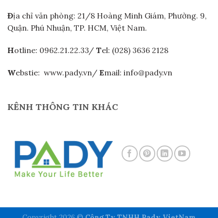
Đ
ịa chỉ văn phòng: 21/8 Hoàng Minh Giám, Phường. 9,
Quận. Phú Nhuận, TP. HCM, Việt Nam.
H
otline: 0962.21.22.33/
T
el: (028) 3636 2128
W
ebstie: www.pady.vn/
E
mail: info@pady.vn
KÊNH THÔNG TIN KHÁC
Copyright 2026 ©
Công Ty TNHH Pady VietNam